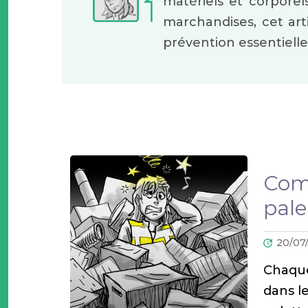
matériels et corporel
marchandises, cet art
prévention essentielles
Comm
pale
20/07
Chaque
dans l