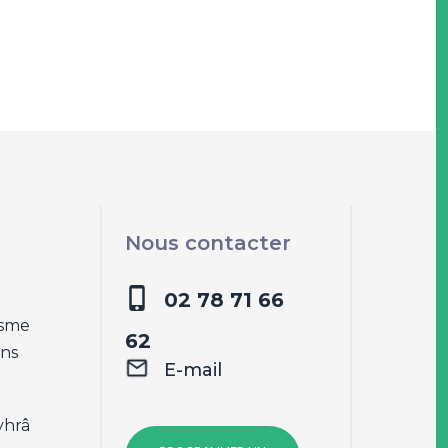
Nous contacter
02 78 71 66
isme
62
ons
E-mail
yhrâ