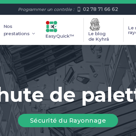
02 78 71 66 62
Programmer un contrôle :
Nos
Le
ra
prestations
Le blog
EasyQuick™
de Kyhrâ
hute de palet
Sécurité du Rayonnage