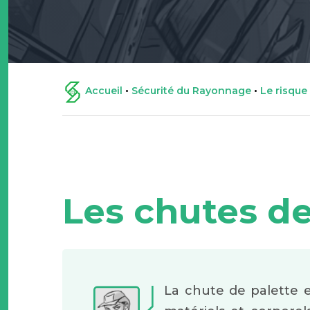
Accueil
•
Sécurité du Rayonnage
•
Le risque
Les chutes de
La chute de palette