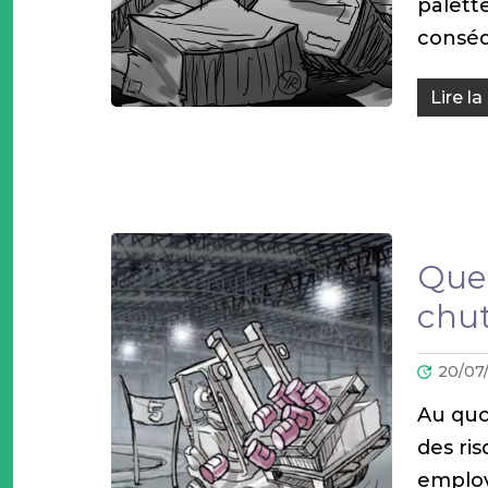
palett
conséq
Lire la
Quel
chut
20/07
Au quo
des ris
employ