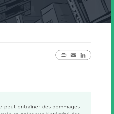
PrintFriendly
Email
LinkedIn
lle peut entraîner des dommages