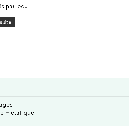
tés par les…
 suite
nages
e métallique